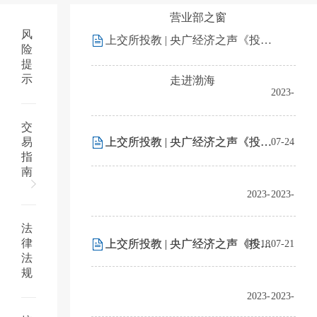
营业部之窗
风
上交所投教 | 央广经济之声《投资修炼手册》走进沪市股票期权第5期：个人开立股票期权账户需要满足什么条件
险
提
示
走进渤海
2023-
交
易
上交所投教 | 央广经济之声《投资修炼手册》走进沪市股票期权第4期：股票期权合约中包括哪些基本要素
上交所投教 | 央广经济之声《投资修炼手册》走进沪市股票期权第3期：什么是股票期权?它又有哪些分类？
07-24
指
南
2023-
2023-
法
律
上交所投教 | 央广经济之声《投资修炼手册》走进沪市股票期权第2期：股票期权在全球市场的发展情况如何？
上交所投教 | 央广经济之声《投资修炼手册》走进沪市股票期权第1期：期权在历史上是如何发展而来的？
07-18
07-21
法
规
2023-
2023-