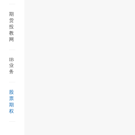
期
货
投
教
网
IB
业
务
股
票
期
权