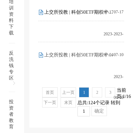
培
训
上交所投教 | 科创50ETF期权十问十答第十期：个人投资者如何利用上交所期权投教资源
上交所投教 | 科创50ETF期权十问十答第九期：上交所在期权投资者教育培训方面做了哪些工作？
07-17
07-17
资
料
下
载
2023-
2023-
反
上交所投教 | 科创50ETF期权十问十答第八期：ETF期权新品种上市风险防控和处置机制安排
07-04
07-10
洗
钱
专
2023-
区
当前
首页
上一页
1
2
3
页:1/16
06-30
投
总共:124个记录 转到
下一页
末页
资
确定
者
教
育