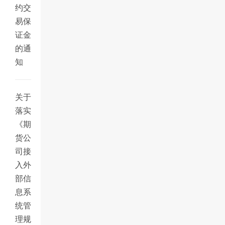
约交
易保
证金
的通
知
关于
落实
《期
货公
司接
入外
部信
息系
统管
理规