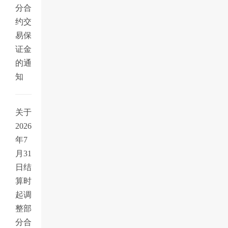
分合
约交
易保
证金
的通
知
关于
2026
年7
月31
日结
算时
起调
整部
分合